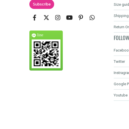
Subscribe
Size gui
Shipping
Return O
line
FOLLOW
Faceboo
Twitter
Instragr
Google P
Youtube