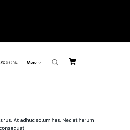
สมัครงาน
More
os ius. At adhuc solum has. Nec at harum
 consequat.