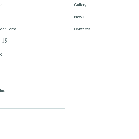
de
Gallery
News
rder Form
Contacts
 US
k
am
lus