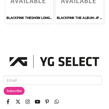
BLACKPINK THESHOW LONG SLEEVE T-SHIRTS_TYPE 2
BLACKPINK THE ALBUM-JP ver.- ⑨JENNIE Ver. -1CD
Subscribe