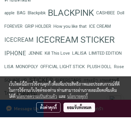
BLACKPINK
apple
BAG
Blackpibk
CASHBEE
Doll
FOREVER
GRIP HOLDER
How you like that
ICE CREAM
ICECREAM STICKER
ICECREAM
IPHONE
JENNIE
Kill This Love
LALISA
LIMITED EDITION
LISA
MONOPOLY
OFFICIAL LIGHT STICK
PLUSH DOLL
Rose
STICKER
SQUARE UP
SUPERSTARS
กระเป๋า
เกมเศรษฐี
เว็บไซต์นี้มีการใช้งานคุกกี้ เพื่อเพิ่มประสิทธิภาพและประสบการณ์ที่ดี
ในการใช้งานเว็บไซต์ของท่าน ท่านสามารถอ่านรายละเอียดเพิ่มเติม
ไอศครีม
โรเซ่
ได้ที่
นโยบายความเป็นส่วนตัว
และ
นโยบายคุกกี้
ตั้งค่าคุกกี้
ยอมรับทั้งหมด
Message Us
เพิ่มลงตะกร้า
YG SELECT All content is copyrighted
ผู้เข้าชมวันนี้
129
Powered by
MakeWebEasy.com