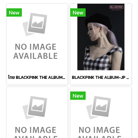
New
New
ไทย BLACKPINK THE ALBUM-JP ver.- ⑩LISA Ver. -1CD 안녕하세요
BLACKPINK THE ALBUM-JP ver.- ⑫ROSÉ Ver. -1CD
New