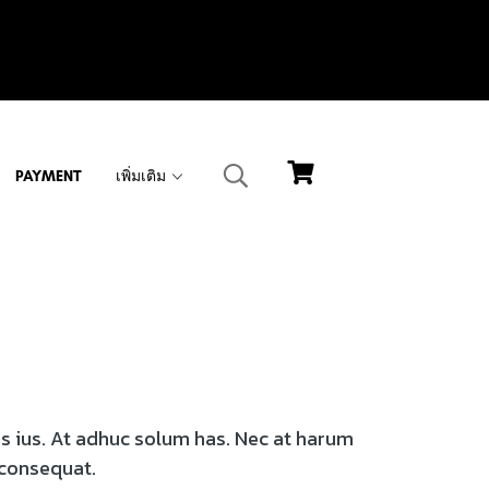
PAYMENT
เพิ่มเติม
os ius. At adhuc solum has. Nec at harum
 consequat.