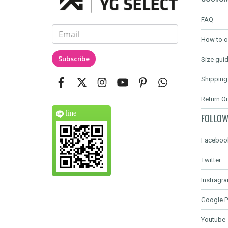
FAQ
How to o
Subscribe
Size gui
Shipping
Return O
line
FOLLOW
Faceboo
Twitter
Instragr
Google P
Youtube