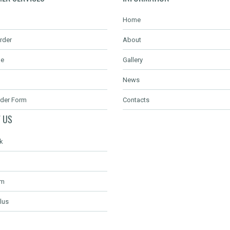
Home
rder
About
de
Gallery
News
rder Form
Contacts
 US
k
am
lus