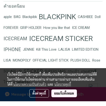
คำยอดนิยม
BLACKPINK
apple
BAG
Blackpibk
CASHBEE
Doll
FOREVER
GRIP HOLDER
How you like that
ICE CREAM
ICECREAM STICKER
ICECREAM
IPHONE
JENNIE
Kill This Love
LALISA
LIMITED EDITION
LISA
MONOPOLY
OFFICIAL LIGHT STICK
PLUSH DOLL
Rose
STICKER
SQUARE UP
SUPERSTARS
กระเป๋า
เกมเศรษฐี
เว็บไซต์นี้มีการใช้งานคุกกี้ เพื่อเพิ่มประสิทธิภาพและประสบการณ์ที่ดี
ในการใช้งานเว็บไซต์ของท่าน ท่านสามารถอ่านรายละเอียดเพิ่มเติม
ไอศครีม
โรเซ่
ได้ที่
นโยบายความเป็นส่วนตัว
และ
นโยบายคุกกี้
ตั้งค่าคุกกี้
ยอมรับทั้งหมด
Message Us
เพิ่มลงตะกร้า
YG SELECT All content is copyrighted
ผู้เข้าชมวันนี้
24