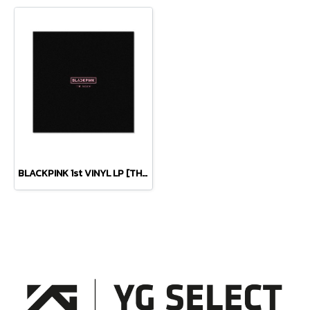
BLACKPINK 1st VINYL LP [THE ALBUM] -LIMITED EDITION-