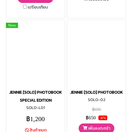
copies for the first time in a
เปรียบเทียบ
female solo album, Rosé -R-
Photobook [Special Edition]
is released.
New
JENNIE [SOLO] PHOTOBOOK
JENNIE [SOLO] PHOTOBOOK
SOLO-02
SPECIAL EDITION
SOLO-L01
฿690
฿1,200
฿650
-6%
เพิ่มลงตะกร้า
สินค้าหมด