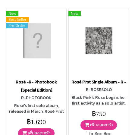
New
New
Best Seller
Pre-Order
Rosé -R- Photobook
Rosé First Single Album - R -
R-ROSESOLO
[Special Edition]
Black Pink's Rose begins her
R-PHOTOBOOK
first activity as a solo artist.
Rosé's first solo album,
released in March, Rosé First
฿750
Single Album -R-. To
฿1,690
commemorate the
เพิ่มลงตะกร้า
breakthrough of the
เพิ่มลงตะกร้า
cumulative sales of 500,000
เปรียบเทียบ