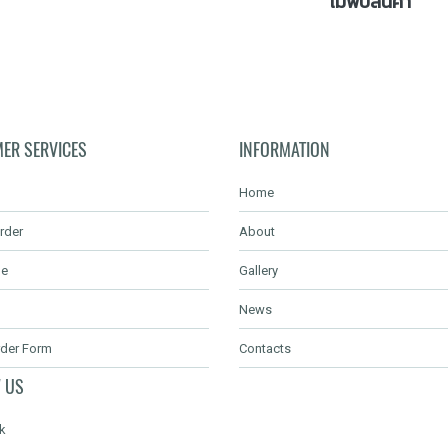
ไม่พบสินค้า
ER SERVICES
INFORMATION
Home
rder
About
de
Gallery
News
rder Form
Contacts
 US
k