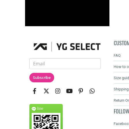
CUSTOM
FAQ
How to o
Subscribe
Size gui
Shipping
Return O
line
FOLLOW
Faceboo